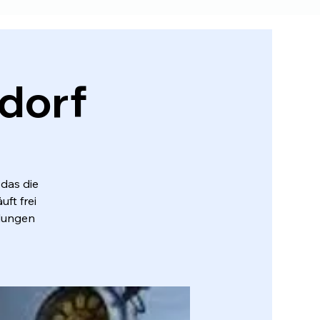
gdorf
das die
ft frei
tlungen