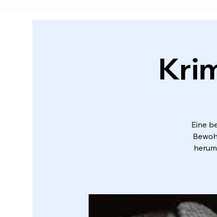
Krim
Eine b
Bewohn
herum.